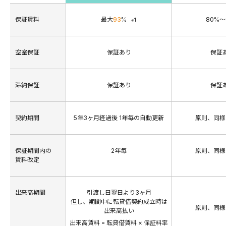
保証賃料
最大
93
%
80%～
※1
空室保証
保証あり
保証
滞納保証
保証あり
保証
契約期間
5年3ヶ月経過後 1年毎の自動更新
原則、同様
保証期間内の
2年毎
原則、同様
賃料改定
出来高期間
引渡し日翌日より3ヶ月
但し、期間中に転貸借契約成立時は
原則、同様
出来高払い
出来高賃料 = 転貸借賃料 × 保証料率