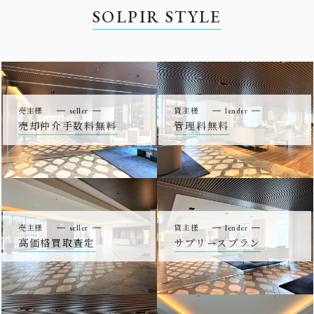
SOLPIR STYLE
売主様
seller
貸主様
lender
売却仲介手数料無料
管理料無料
売主様
seller
貸主様
lender
高価格買取査定
サブリースプラン