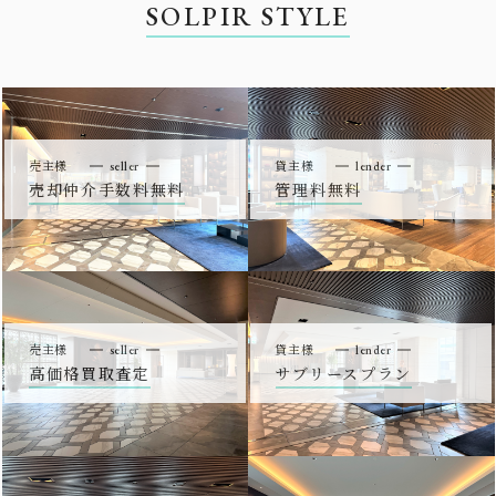
SOLPIR STYLE
売主様
seller
貸主様
lender
売却仲介手数料無料
管理料無料
売主様
seller
貸主様
lender
高価格買取査定
サブリースプラン