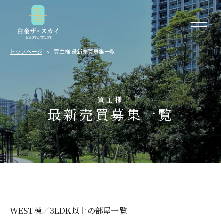
トップページ
買主様 最新売買募集一覧
買主様
最新売買募集一覧
WEST棟／3LDK以上の部屋一覧