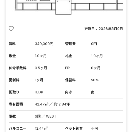
更新日：
2026年8月9日
賃料
349,000円
管理費
0円
敷金
1.0ヶ月
礼金
1.0ヶ月
仲介手数料
0.5ヶ月
FR
0ヶ月
更新料
1ヶ月
保証料
50%
間取り
1LDK
向き
南
専有面積
42.47㎡ ／ 約12.84坪
階数
6階 ／ WEST
バルコニー
12.44㎡
ペット飼育
不可