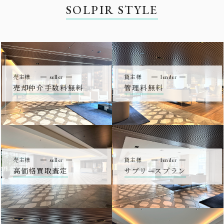
SOLPIR STYLE
売主様
seller
貸主様
lender
売却仲介手数料無料
管理料無料
売主様
seller
貸主様
lender
高価格買取査定
サブリースプラン